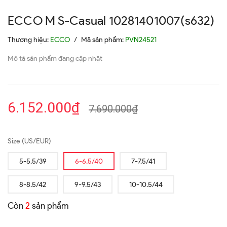
ECCO M S-Casual 10281401007(s632)
Thương hiệu:
ECCO
/
Mã sản phẩm:
PVN24521
Mô tả sản phẩm đang cập nhật
6.152.000₫
7.690.000₫
Size (US/EUR)
5-5.5/39
6-6.5/40
7-7.5/41
8-8.5/42
9-9.5/43
10-10.5/44
Còn
2
sản phẩm