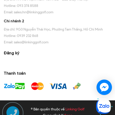
Hotline:
093 374 8588
Email:
sales.hn@linkinggolf.com
Chi nhánh 2
Địa chỉ:
9G3 Nguyễn Thái Học, Phường Tam Thắng, Hồ Chí Minh
Hotline:
0939 232 868
Email:
sales@linkinggolf.com
Đăng ký
Thanh toán
© Bản quyền thuộc về
Linking Golf