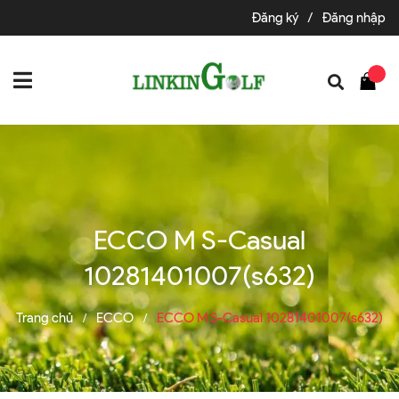
Đăng ký
/
Đăng nhập
ECCO M S-Casual
10281401007(s632)
Trang chủ
ECCO
ECCO M S-Casual 10281401007(s632)
/
/