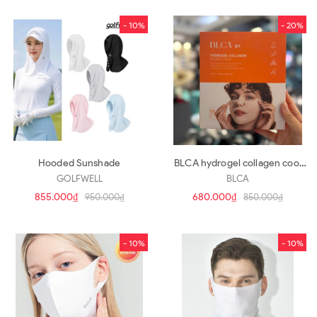
- 10%
- 20%
Hooded Sunshade
BLCA hydrogel collagen cool
patch
GOLFWELL
BLCA
855.000₫
680.000₫
950.000₫
850.000₫
- 10%
- 10%