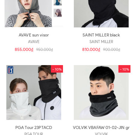
AVAVE sun visor
SAINT MILLER black
AVAVE
SAINT MILLER
855.000₫
810.000₫
950.000₫
900.000₫
- 10%
- 10%
PGA Tour 23PTACD
VOLVIK VBAFAW 01-02-JIN gr
PGA TOUR
VOLVIK