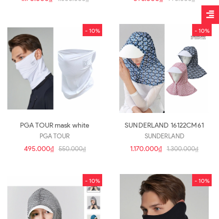
- 10%
- 10%
PGA TOUR mask white
SUNDERLAND 16122CM61
PGA TOUR
SUNDERLAND
495.000₫
1.170.000₫
550.000₫
1.300.000₫
- 10%
- 10%