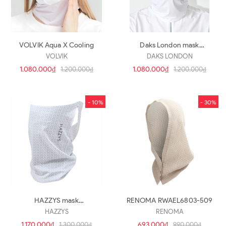
VOLVIK Aqua X Cooling
Daks London mask
DGMU4E901WT
VOLVIK
DAKS LONDON
1.080.000₫
1.080.000₫
1.200.000₫
1.200.000₫
- 10%
- 30%
HAZZYS mask
RENOMA RWAEL6803-509
HUMU5E903OW
HAZZYS
RENOMA
1.170.000₫
693.000₫
1.300.000₫
990.000₫