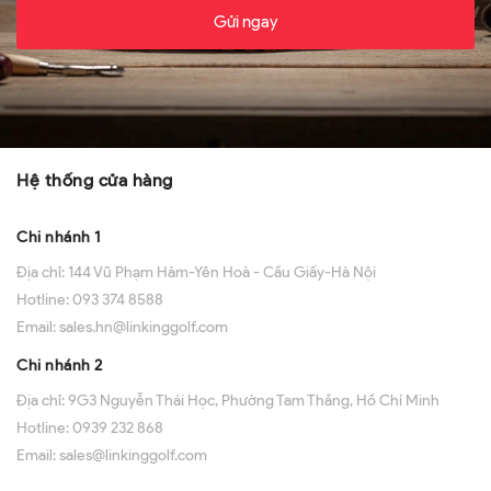
Gửi ngay
Hệ thống cửa hàng
Chi nhánh 1
Địa chỉ:
144 Vũ Phạm Hàm-Yên Hoà - Cầu Giấy-Hà Nội
Hotline:
093 374 8588
Email:
sales.hn@linkinggolf.com
Chi nhánh 2
Địa chỉ:
9G3 Nguyễn Thái Học, Phường Tam Thắng, Hồ Chí Minh
Hotline:
0939 232 868
Email:
sales@linkinggolf.com