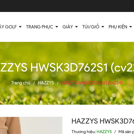
ẬY GOLF
TRANG PHỤC
GIÀY
TÚI/GIỎ
PHỤ KIỆN
ZZYS HWSK3D762S1 (cv2
Trang chủ
HAZZYS
HAZZYS HWSK3D762S1 (cv224)
/
/
HAZZYS HWSK3D762
Thương hiệu:
HAZZYS
/
Mã sản 