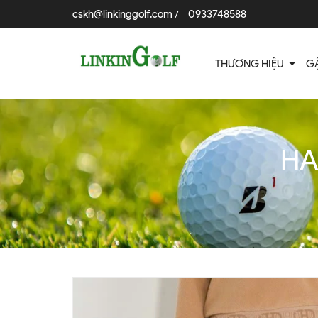
cskh@linkinggolf.com
0933748588
/
THƯƠNG HIỆU
G
HA