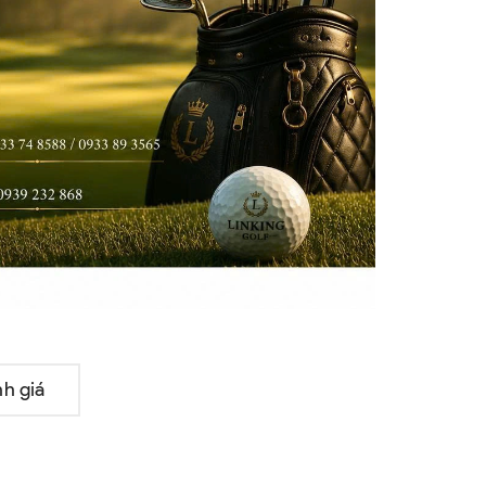
h giá