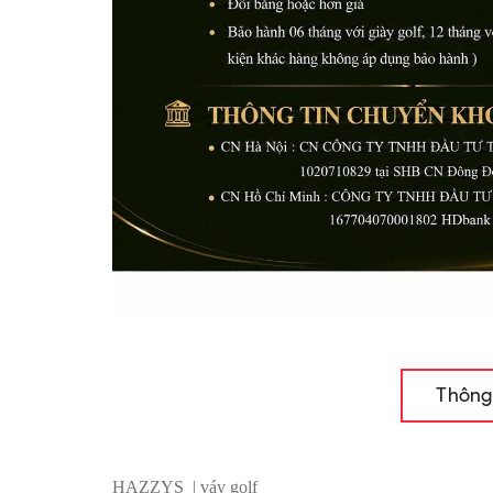
Thông
HAZZYS | váy golf