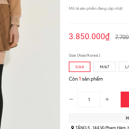
Mô tả sản phẩm đang cập nhật
3.850.000₫
7.700
Size (Asia/Korea )
S/64
M/67
L
Còn
1
sản phẩm
H
TẦNG 5 , 144 Vũ Phạm Hàm, 