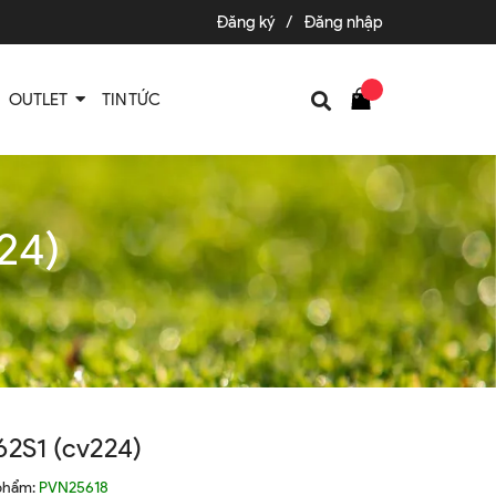
Đăng ký
/
Đăng nhập
OUTLET
TIN TỨC
24)
S1 (cv224)
phẩm:
PVN25618