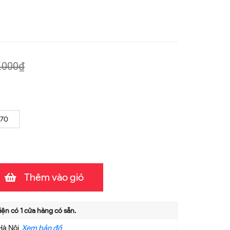
.000₫
/70
Thêm vào giỏ
iện có
1
cửa hàng có sẵn.
Hà Nội
Xem bản đồ