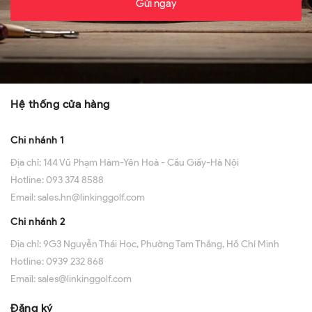
Gửi ngay
Hệ thống cửa hàng
Chi nhánh 1
Địa chỉ:
144 Vũ Phạm Hàm-Yên Hoà - Cầu Giấy-Hà Nội
Hotline:
093 374 8588
Email:
sales.hn@linkinggolf.com
Chi nhánh 2
Địa chỉ:
9G3 Nguyễn Thái Học, Phường Tam Thắng, Hồ Chí Minh
Hotline:
0939 232 868
Email:
sales@linkinggolf.com
Đăng ký