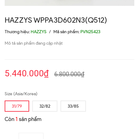
HAZZYS WPPA3D602N3(Q512)
Thương hiệu:
HAZZYS
/
Mã sản phẩm:
PVN25423
Mô tả sản phẩm đang cập nhật
5.440.000₫
6.800.000₫
Size (Asia/Korea)
31/79
32/82
33/85
Còn
1
sản phẩm