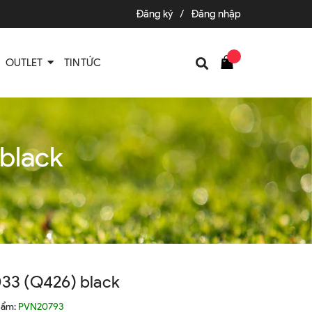
Đăng ký
/
Đăng nhập
OUTLET
TIN TỨC
black
3 (Q426) black
hẩm:
PVN20793