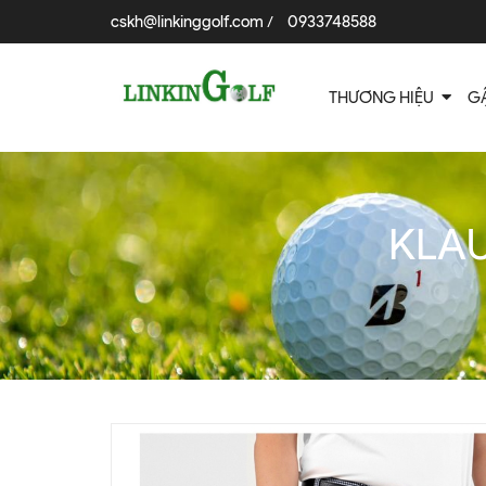
cskh@linkinggolf.com
0933748588
/
THƯƠNG HIỆU
G
KLAU