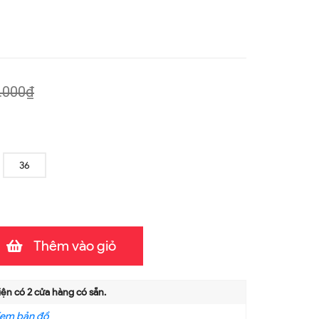
.000₫
36
Thêm vào giỏ
iện có
2
cửa hàng có sẵn.
em bản đồ