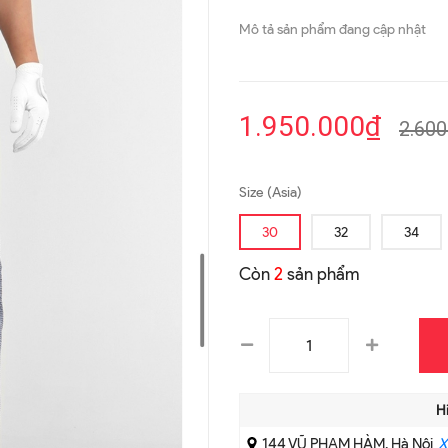
Mô tả sản phẩm đang cập nhật
1.950.000₫
2.600
Size (Asia)
30
32
34
Còn
2
sản phẩm
H
144 VŨ PHẠM HÀM, Hà Nội
X