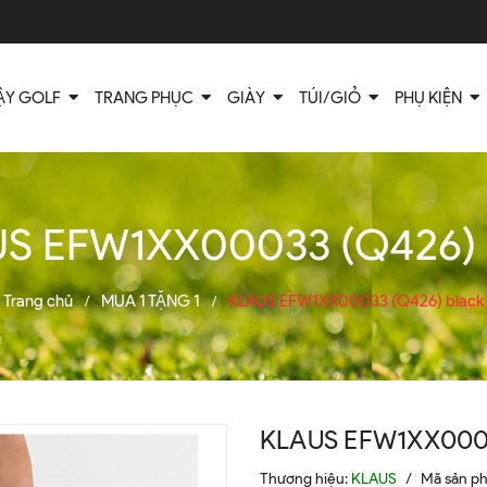
ẬY GOLF
TRANG PHỤC
GIÀY
TÚI/GIỎ
PHỤ KIỆN
S EFW1XX00033 (Q426) 
Trang chủ
MUA 1 TẶNG 1
KLAUS EFW1XX00033 (Q426) black
/
/
KLAUS EFW1XX0003
Thương hiệu:
KLAUS
/
Mã sản p